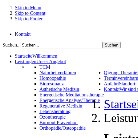
Skip to Menu
Skip to Content
Skip to Footer
Kontakt
Suchen...
Startseite
Willkommen
Leistungen
Unser Angebot
TCM
Naturheilverfahren
Qigong Therapie
Homöopathie
Terminvereinbar
Bioresonanz
Anfahrt
Standort
Ästhetische Medizin
Kontakt
Wir sind 
Energetische Meditationstherapie
Startse
Energetische Analyse/Therapie
Regenerative Medizin
Lebensberatung
Leistu
Ozontherapie
Burnout Prävention
Orthopädie/Osteopathie