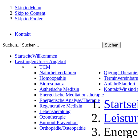
Skip to Menu
Skip to Content
Skip to Footer
Kontakt
Suchen...
Startseite
Willkommen
Leistungen
Unser Angebot
TCM
Naturheilverfahren
Qigong Therapie
Homöopathie
Terminvereinbar
Bioresonanz
Anfahrt
Standort
Ästhetische Medizin
Kontakt
Wir sind 
Energetische Meditationstherapie
Startse
Energetische Analyse/Therapie
Regenerative Medizin
Lebensberatung
Leistu
Ozontherapie
Burnout Prävention
Energe
Orthopädie/Osteopathie